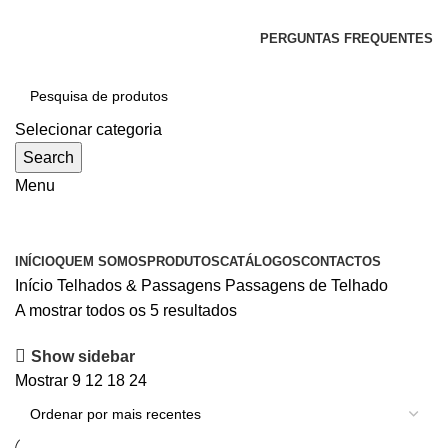
SEJA BEM-VINDO À CICLONE
PERGUNTAS FREQUENTES
Selecionar categoria
Search
Menu
Categorias
INÍCIO
QUEM SOMOS
PRODUTOS
CATÁLOGOS
CONTACTOS
Início
Telhados & Passagens
Passagens de Telhado
Ordenado
A mostrar todos os 5 resultados
por
Show sidebar
mais
Mostrar
9
12
18
24
recentes