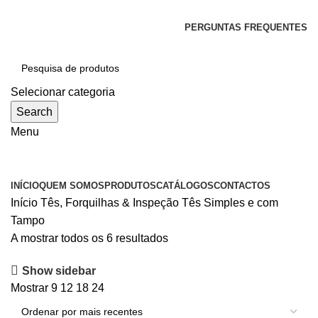
SEJA BEM-VINDO À CICLONE
PERGUNTAS FREQUENTES
Selecionar categoria
Search
Menu
Categorias
INÍCIO
QUEM SOMOS
PRODUTOS
CATÁLOGOS
CONTACTOS
Início
Tês, Forquilhas & Inspeção
Tês Simples e com
Tampo
Ordenado
A mostrar todos os 6 resultados
por
Show sidebar
mais
Mostrar
9
12
18
24
recentes