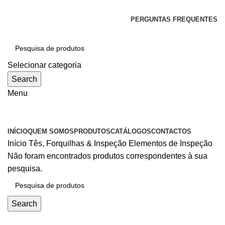
SEJA BEM-VINDO À CICLONE
PERGUNTAS FREQUENTES
Selecionar categoria
Search
Menu
Categorias
INÍCIO
QUEM SOMOS
PRODUTOS
CATÁLOGOS
CONTACTOS
Início
Tês, Forquilhas & Inspeção
Elementos de Inspeção
Não foram encontrados produtos correspondentes à sua
pesquisa.
Search