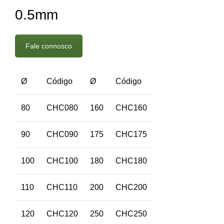
0.5mm
Fale connosco
Ø
Código
Ø
Código
80
CHC080
160
CHC160
90
CHC090
175
CHC175
100
CHC100
180
CHC180
110
CHC110
200
CHC200
120
CHC120
250
CHC250