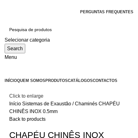
SEJA BEM-VINDO À CICLONE
PERGUNTAS FREQUENTES
Selecionar categoria
Search
Menu
Categorias
INÍCIO
QUEM SOMOS
PRODUTOS
CATÁLOGOS
CONTACTOS
Click to enlarge
Início
Sistemas de Exaustão / Chaminés
CHAPÉU
CHINÊS INOX 0.5mm
Back to products
CHAPÉU CHINÊS INOX