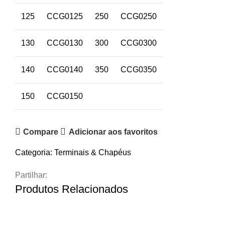
125
CCG0125
250
CCG0250
130
CCG0130
300
CCG0300
140
CCG0140
350
CCG0350
150
CCG0150
Compare
Adicionar aos favoritos
Categoria:
Terminais & Chapéus
Partilhar:
Produtos Relacionados