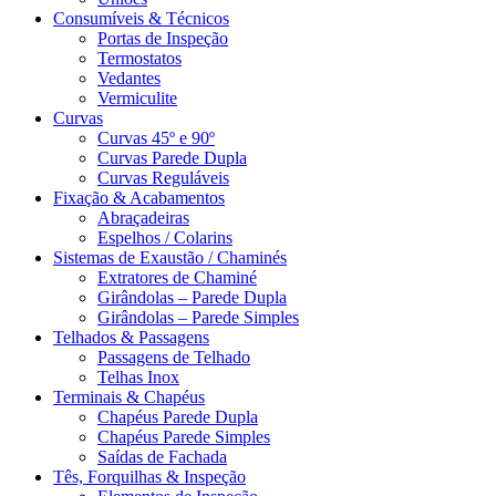
Consumíveis & Técnicos
Portas de Inspeção
Termostatos
Vedantes
Vermiculite
Curvas
Curvas 45º e 90º
Curvas Parede Dupla
Curvas Reguláveis
Fixação & Acabamentos
Abraçadeiras
Espelhos / Colarins
Sistemas de Exaustão / Chaminés
Extratores de Chaminé
Girândolas – Parede Dupla
Girândolas – Parede Simples
Telhados & Passagens
Passagens de Telhado
Telhas Inox
Terminais & Chapéus
Chapéus Parede Dupla
Chapéus Parede Simples
Saídas de Fachada
Tês, Forquilhas & Inspeção