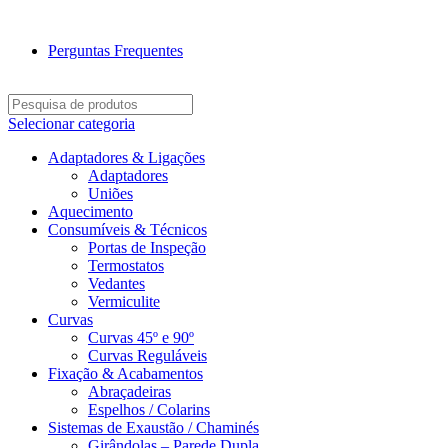
SEJA BEM-VINDO À CICLONE
Perguntas Frequentes
Selecionar categoria
Adaptadores & Ligações
Adaptadores
Uniões
Aquecimento
Consumíveis & Técnicos
Portas de Inspeção
Termostatos
Vedantes
Vermiculite
Curvas
Curvas 45º e 90º
Curvas Reguláveis
Fixação & Acabamentos
Abraçadeiras
Espelhos / Colarins
Sistemas de Exaustão / Chaminés
Girândolas – Parede Dupla