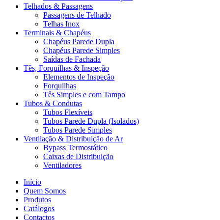
Telhados & Passagens
Passagens de Telhado
Telhas Inox
Terminais & Chapéus
Chapéus Parede Dupla
Chapéus Parede Simples
Saídas de Fachada
Tês, Forquilhas & Inspeção
Elementos de Inspeção
Forquilhas
Tês Simples e com Tampo
Tubos & Condutas
Tubos Flexíveis
Tubos Parede Dupla (Isolados)
Tubos Parede Simples
Ventilação & Distribuição de Ar
Bypass Termostático
Caixas de Distribuição
Ventiladores
Início
Quem Somos
Produtos
Catálogos
Contactos