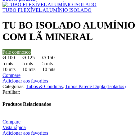
TUBO FLEXÍVEL ALUMÍNIO ISOLADO
TU BO ISOLADO ALUMÍNIO
COM LÃ MINERAL
Fale connosco
Ø 100
Ø 125
Ø 150
5 mts
5 mts
5 mts
10 mts
10 mts
10 mts
Compare
Adicionar aos favoritos
Categorias:
Tubos & Condutas
,
Tubos Parede Dupla (Isolados)
Partilhar:
Produtos Relacionados
Compare
Vista rápida
Adicionar aos favoritos