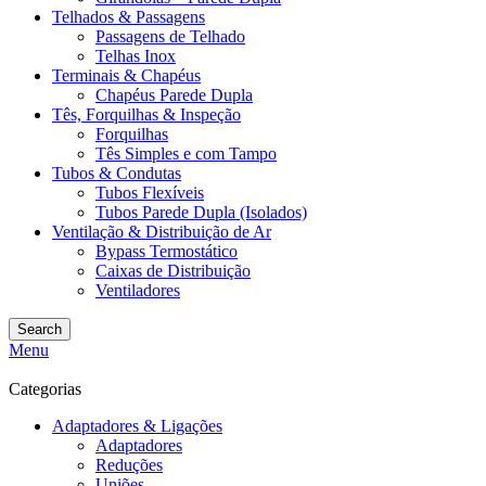
Telhados & Passagens
Passagens de Telhado
Telhas Inox
Terminais & Chapéus
Chapéus Parede Dupla
Tês, Forquilhas & Inspeção
Forquilhas
Tês Simples e com Tampo
Tubos & Condutas
Tubos Flexíveis
Tubos Parede Dupla (Isolados)
Ventilação & Distribuição de Ar
Bypass Termostático
Caixas de Distribuição
Ventiladores
Search
Menu
Categorias
Adaptadores & Ligações
Adaptadores
Reduções
Uniões