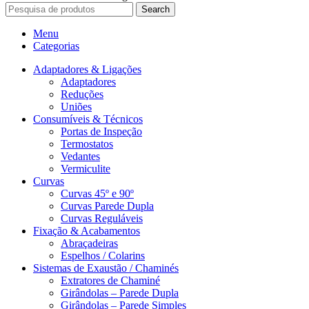
Search
Menu
Categorias
Adaptadores & Ligações
Adaptadores
Reduções
Uniões
Consumíveis & Técnicos
Portas de Inspeção
Termostatos
Vedantes
Vermiculite
Curvas
Curvas 45º e 90º
Curvas Parede Dupla
Curvas Reguláveis
Fixação & Acabamentos
Abraçadeiras
Espelhos / Colarins
Sistemas de Exaustão / Chaminés
Extratores de Chaminé
Girândolas – Parede Dupla
Girândolas – Parede Simples