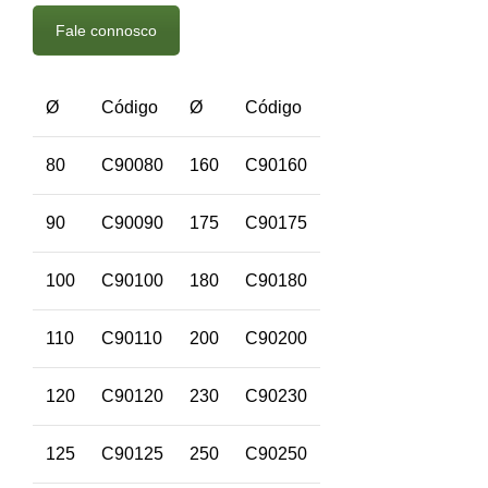
Fale connosco
Ø
Código
Ø
Código
80
C90080
160
C90160
90
C90090
175
C90175
100
C90100
180
C90180
110
C90110
200
C90200
120
C90120
230
C90230
125
C90125
250
C90250