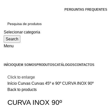
SEJA BEM-VINDO À CICLONE
PERGUNTAS FREQUENTES
Selecionar categoria
Search
Menu
Categorias
INÍCIO
QUEM SOMOS
PRODUTOS
CATÁLOGOS
CONTACTOS
Click to enlarge
Início
Curvas
Curvas 45º e 90º
CURVA INOX 90º
Back to products
CURVA INOX 90º