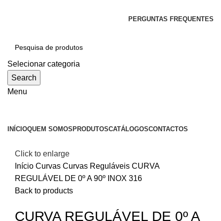
SEJA BEM-VINDO À CICLONE
PERGUNTAS FREQUENTES
Selecionar categoria
Search
Menu
Categorias
INÍCIO
QUEM SOMOS
PRODUTOS
CATÁLOGOS
CONTACTOS
Click to enlarge
Início
Curvas
Curvas Reguláveis
CURVA
REGULÁVEL DE 0º A 90º INOX 316
Back to products
CURVA REGULÁVEL DE 0º A