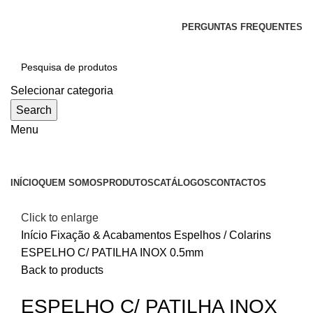
SEJA BEM-VINDO À CICLONE
PERGUNTAS FREQUENTES
Selecionar categoria
Search
Menu
Categorias
INÍCIO
QUEM SOMOS
PRODUTOS
CATÁLOGOS
CONTACTOS
Click to enlarge
Início
Fixação & Acabamentos
Espelhos / Colarins
ESPELHO C/ PATILHA INOX 0.5mm
Back to products
ESPELHO C/ PATILHA INOX