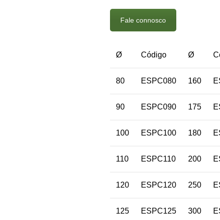
Fale connosco
Ø
Código
Ø
C
80
ESPC080
160
E
90
ESPC090
175
E
100
ESPC100
180
E
110
ESPC110
200
E
120
ESPC120
250
E
125
ESPC125
300
E