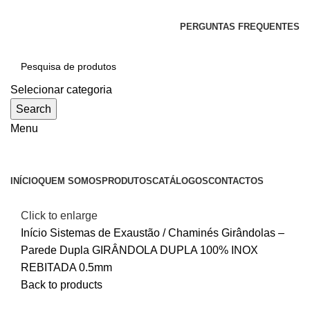
SEJA BEM-VINDO À CICLONE
PERGUNTAS FREQUENTES
Selecionar categoria
Search
Menu
Categorias
INÍCIO
QUEM SOMOS
PRODUTOS
CATÁLOGOS
CONTACTOS
Click to enlarge
Início
Sistemas de Exaustão / Chaminés
Girândolas –
Parede Dupla
GIRÂNDOLA DUPLA 100% INOX
REBITADA 0.5mm
Back to products