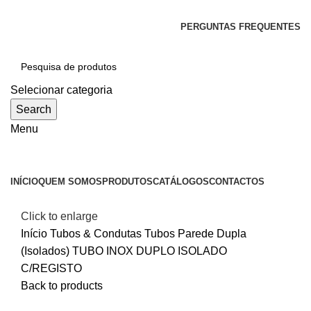
SEJA BEM-VINDO À CICLONE
PERGUNTAS FREQUENTES
Selecionar categoria
Search
Menu
Categorias
INÍCIO
QUEM SOMOS
PRODUTOS
CATÁLOGOS
CONTACTOS
Click to enlarge
Início
Tubos & Condutas
Tubos Parede Dupla
(Isolados)
TUBO INOX DUPLO ISOLADO
C/REGISTO
Back to products