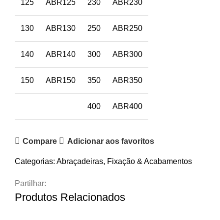
125
ABR125
230
ABR230
130
ABR130
250
ABR250
140
ABR140
300
ABR300
150
ABR150
350
ABR350
400
ABR400
Compare
Adicionar aos favoritos
Categorias:
Abraçadeiras
,
Fixação & Acabamentos
Partilhar:
Produtos Relacionados