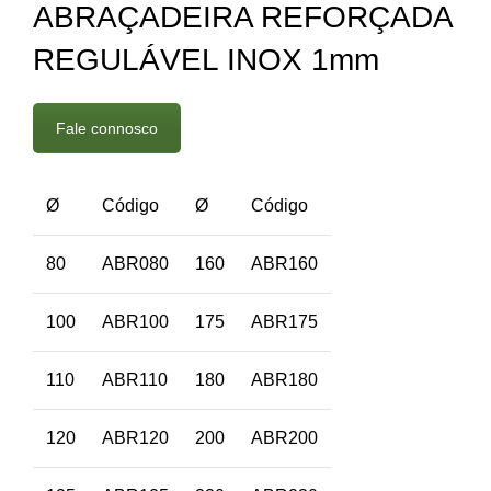
ABRAÇADEIRA REFORÇADA
REGULÁVEL INOX 1mm
Fale connosco
Ø
Código
Ø
Código
80
ABR080
160
ABR160
100
ABR100
175
ABR175
110
ABR110
180
ABR180
120
ABR120
200
ABR200