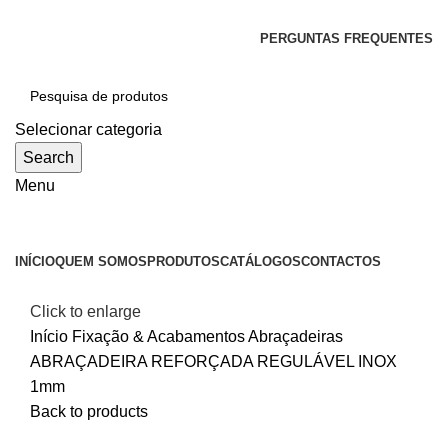
SEJA BEM-VINDO À CICLONE
PERGUNTAS FREQUENTES
Selecionar categoria
Search
Menu
Categorias
INÍCIO
QUEM SOMOS
PRODUTOS
CATÁLOGOS
CONTACTOS
Click to enlarge
Início
Fixação & Acabamentos
Abraçadeiras
ABRAÇADEIRA REFORÇADA REGULÁVEL INOX
1mm
Back to products